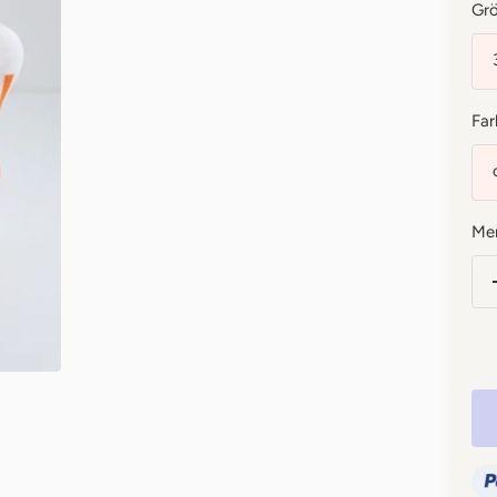
Grö
Far
Me