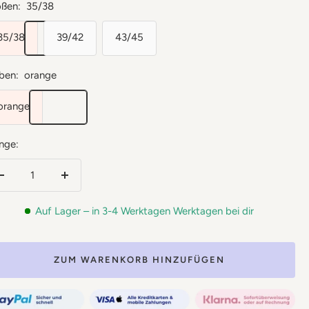
ßen:
35/38
35/38
39/42
43/45
ben:
orange
orange
nge:
Menge
Menge
verringern
erhöhen
Auf Lager – in 3-4 Werktagen Werktagen bei dir
ZUM WARENKORB HINZUFÜGEN