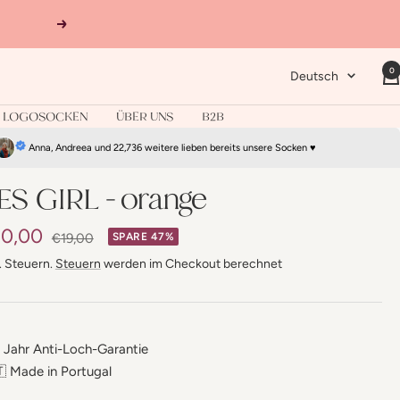
Weiter
0
Sprache
Deutsch
LOGOSOCKEN
ÜBER UNS
B2B
Anna, Andreea und 22,736 weitere lieben bereits unsere Socken ♥
ES GIRL - orange
gebotspreis
10,00
Regulärer
€19,00
SPARE 47%
Preis
l. Steuern.
Steuern
werden im Checkout berechnet
 Jahr Anti-Loch-Garantie
 Made in Portugal