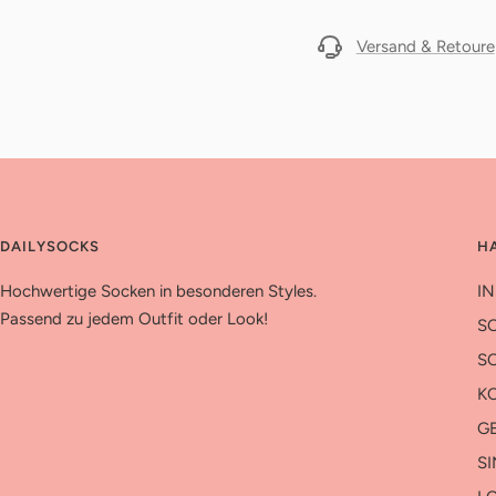
Versand & Retoure
DAILYSOCKS
H
Hochwertige Socken in besonderen Styles.
IN
Passend zu jedem Outfit oder Look!
S
SO
K
G
S