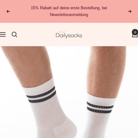
Direkt
15% Rabatt auf deine erste Bestellung, bei
zum
Zurück
Weit
Newsletteranmeldung
Inhalt
dailysocks.berlin
0
Navigation