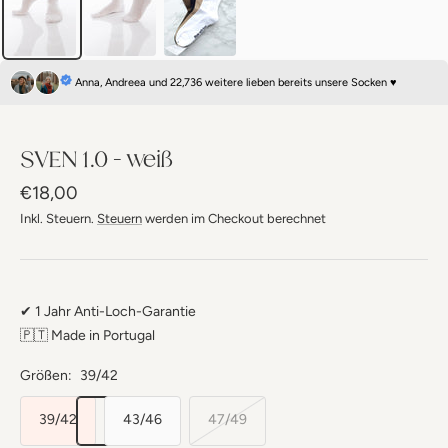
Anna, Andreea und 22,736 weitere lieben bereits unsere Socken ♥
SVEN 1.0 - weiß
Angebotspreis
€18,00
Inkl. Steuern.
Steuern
werden im Checkout berechnet
✔ 1 Jahr Anti-Loch-Garantie
🇵🇹 Made in Portugal
Größen:
39/42
39/42
43/46
47/49