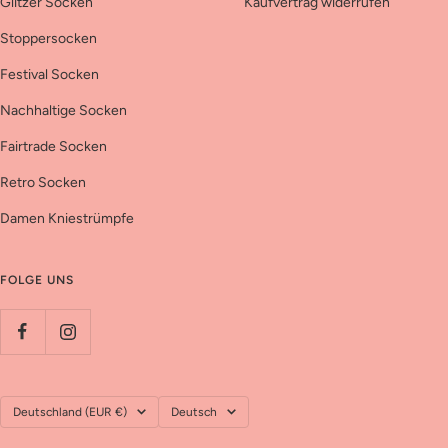
Glitzer Socken
Kaufvertrag widerrufen
Stoppersocken
Festival Socken
Nachhaltige Socken
Fairtrade Socken
Retro Socken
Damen Kniestrümpfe
FOLGE UNS
Land/Region
Sprache
Deutschland (EUR €)
Deutsch