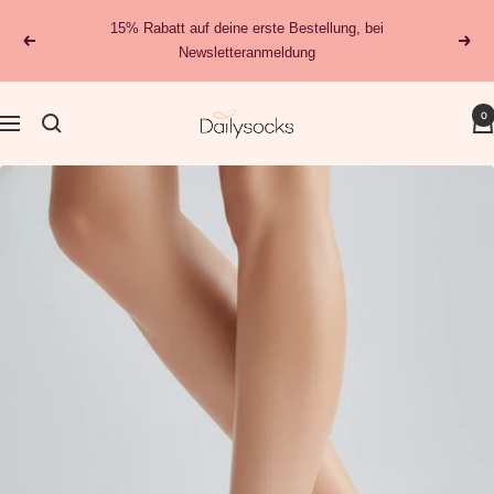
Direkt
15% Rabatt auf deine erste Bestellung, bei
zum
Zurück
Weit
Newsletteranmeldung
Inhalt
dailysocks.berlin
0
Navigation