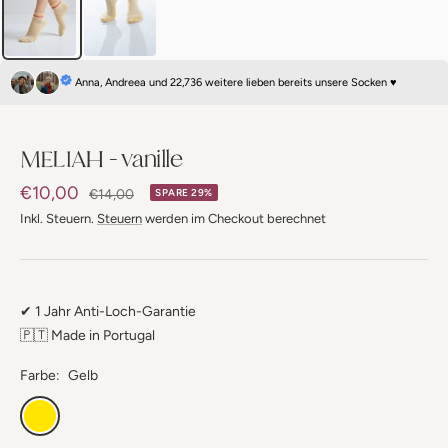
Anna, Andreea und 22,736 weitere lieben bereits unsere Socken ♥
MELIAH - vanille
Angebotspreis
€10,00
Regulärer
€14,00
SPARE 29%
Preis
Inkl. Steuern.
Steuern
werden im Checkout berechnet
✔ 1 Jahr Anti-Loch-Garantie
🇵🇹 Made in Portugal
Farbe:
Gelb
Gelb