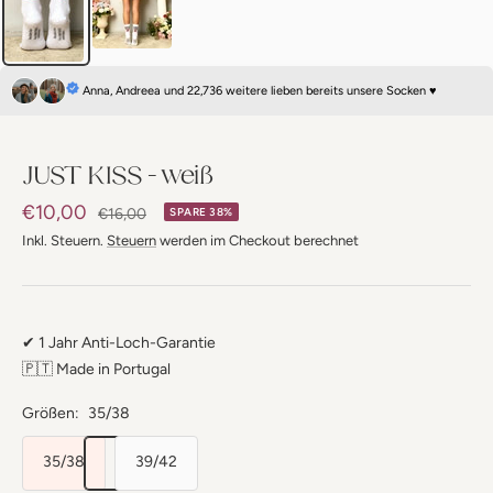
Anna, Andreea und 22,736 weitere lieben bereits unsere Socken ♥
JUST KISS - weiß
Angebotspreis
€10,00
Regulärer
€16,00
SPARE 38%
Preis
Inkl. Steuern.
Steuern
werden im Checkout berechnet
✔ 1 Jahr Anti-Loch-Garantie
🇵🇹 Made in Portugal
Größen:
35/38
35/38
39/42