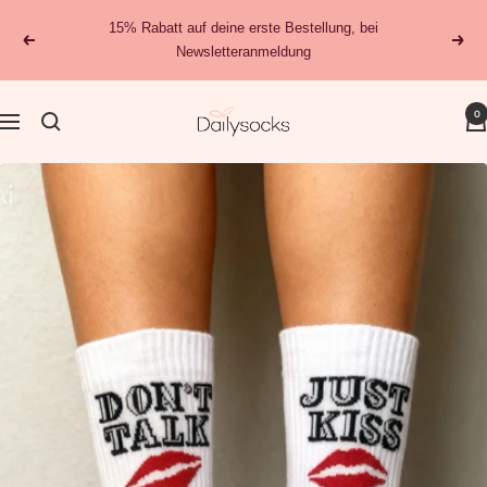
Direkt
15% Rabatt auf deine erste Bestellung, bei
zum
Zurück
Weit
Newsletteranmeldung
Inhalt
dailysocks.berlin
0
Navigation