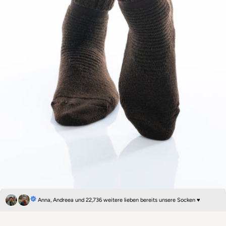
Anna, Andreea und 22,736 weitere lieben bereits unsere Socken ♥