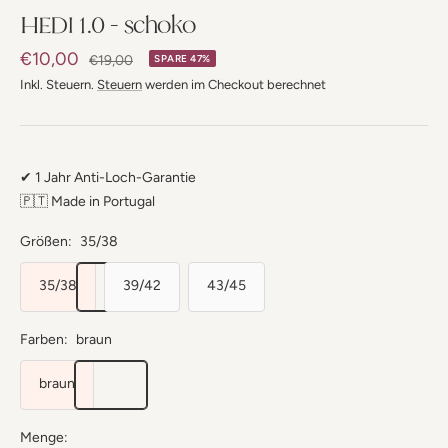
HEDI 1.0 - schoko
Angebotspreis
€10,00
Regulärer
€19,00
SPARE 47%
Preis
Inkl. Steuern.
Steuern
werden im Checkout berechnet
✔ 1 Jahr Anti-Loch-Garantie
🇵🇹 Made in Portugal
Größen:
35/38
35/38
39/42
43/45
Farben:
braun
braun
Menge: