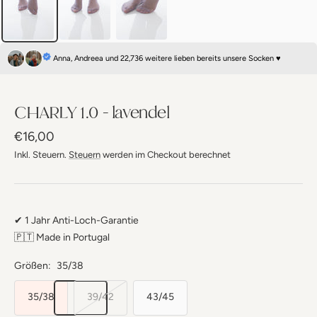
Anna, Andreea und 22,736 weitere lieben bereits unsere Socken ♥
CHARLY 1.0 - lavendel
Angebotspreis
€16,00
Inkl. Steuern.
Steuern
werden im Checkout berechnet
✔ 1 Jahr Anti-Loch-Garantie
🇵🇹 Made in Portugal
Größen:
35/38
35/38
39/42
43/45