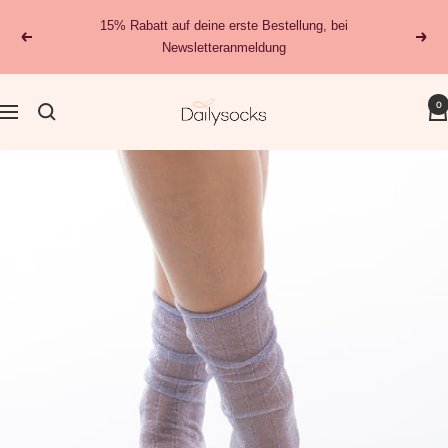
Direkt
15% Rabatt auf deine erste Bestellung, bei
zum
Zurück
Weit
Newsletteranmeldung
Inhalt
dailysocks.berlin
0
Navigation