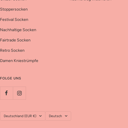
Stoppersocken
Festival Socken
Nachhaltige Socken
Fairtrade Socken
Retro Socken
Damen Kniestrümpfe
FOLGE UNS
Land/Region
Sprache
Deutschland (EUR €)
Deutsch