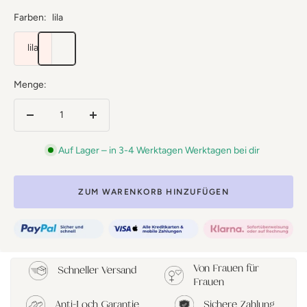
Farben:
lila
lila
Menge:
Menge
Menge
verringern
erhöhen
Auf Lager – in 3-4 Werktagen Werktagen bei dir
ZUM WARENKORB HINZUFÜGEN
Von Frauen für
Schneller Versand
Frauen
Anti-Loch Garantie
Sichere Zahlung