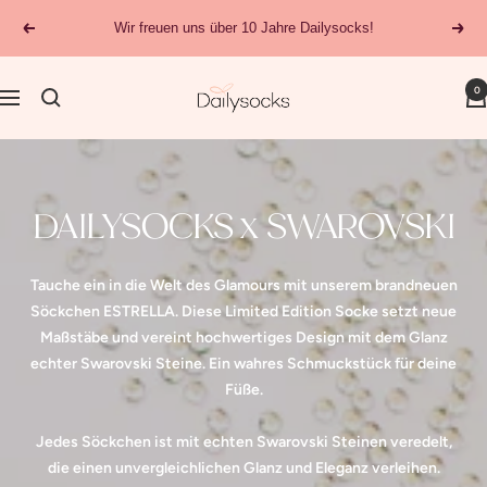
Direkt
Wir freuen uns über 10 Jahre Dailysocks!
Zurück
Weit
zum
Inhalt
dailysocks.berlin
0
Navigation
DAILYSOCKS x SWAROVSKI
Tauche ein in die Welt des Glamours mit unserem brandneuen
Söckchen ESTRELLA. Diese Limited Edition Socke setzt neue
Maßstäbe und vereint hochwertiges Design mit dem Glanz
echter Swarovski Steine. Ein wahres Schmuckstück für deine
Füße.
Jedes Söckchen ist mit echten Swarovski Steinen veredelt,
die einen unvergleichlichen Glanz und Eleganz verleihen.